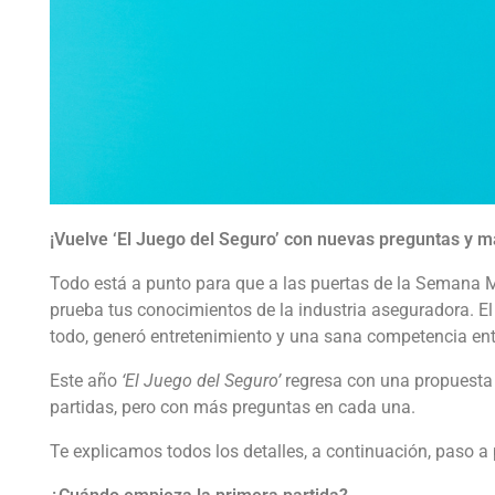
¡Vuelve ‘El Juego del Seguro’ con nuevas preguntas y m
Todo está a punto para que a las puertas de la Semana M
prueba tus conocimientos de la industria aseguradora. El 
todo, generó entretenimiento y una sana competencia ent
Este año
‘El Juego del Seguro’
regresa con una propuesta 
partidas, pero con más preguntas en cada una.
Te explicamos todos los detalles, a continuación, paso a