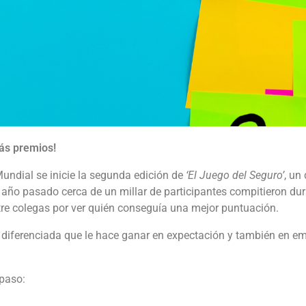
ás premios!
undial se inicie la segunda edición de
‘El Juego del Seguro’
, un
año pasado cerca de un millar de participantes compitieron dura
re colegas por ver quién conseguía una mejor puntuación.
diferenciada que le hace ganar en expectación y también en e
 paso: