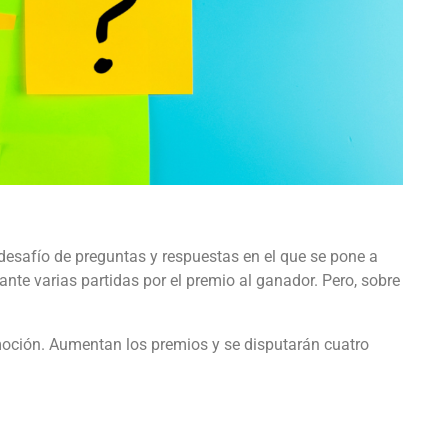
 desafío de preguntas y respuestas en el que se pone a
nte varias partidas por el premio al ganador. Pero, sobre
moción. Aumentan los premios y se disputarán cuatro