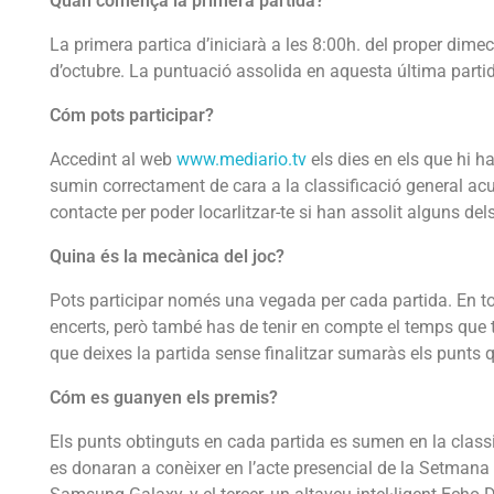
Quan comença la primera partida?
La primera partica d’iniciarà a les 8:00h. del proper dimec
d’octubre. La puntuació assolida en aquesta última partida
Cóm pots participar?
Accedint al web
www.mediario.tv
els dies en els que hi h
sumin correctament de cara a la classificació general acu
contacte per poder locarlitzar-te si han assolit alguns del
Quina és la mecànica del joc?
Pots participar només una vegada per cada partida. En to
encerts, però també has de tenir en compte el temps que 
que deixes la partida sense finalitzar sumaràs els punts
Cóm es guanyen els premis?
Els punts obtinguts en cada partida es sumen en la classi
es donaran a conèixer en l’acte presencial de la Setmana