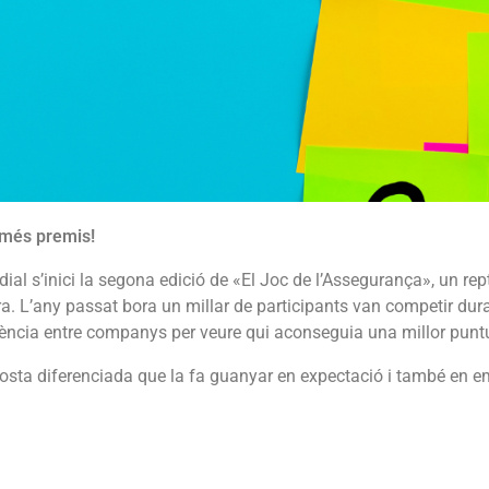
 més premis!
ial s’inici la segona edició de «El Joc de l’Assegurança», un re
. L’any passat bora un millar de participants van competir duran
tència entre companys per veure qui aconseguia una millor punt
osta diferenciada que la fa guanyar en expectació i també en e