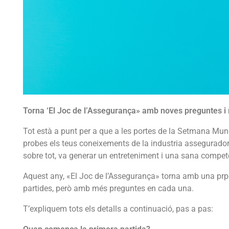
Torna ‘El Joc de l’Assegurança» amb noves preguntes i
Tot està a punt per a que a les portes de la Setmana Mund
probes els teus coneixements de la industria asseguradora
sobre tot, va generar un entreteniment i una sana compe
Aquest any, «El Joc de l’Assegurança» torna amb una prp
partides, però amb més preguntes en cada una.
T’expliquem tots els detalls a continuació, pas a pas: