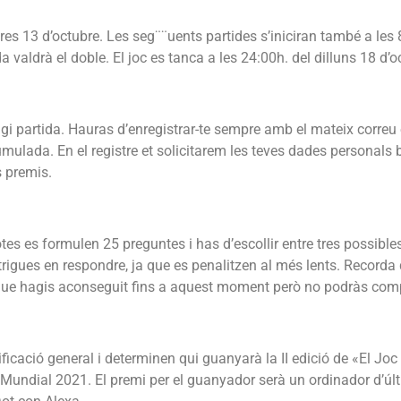
res 13 d’octubre. Les seg¨¨uents partides s’iniciran també a les 8
 valdrà el doble. El joc es tanca a les 24:00h. del dilluns 18 d’o
agi partida. Hauras d’enregistrar-te sempre amb el mateix correu 
mulada. En el registre et solicitarem les teves dades personals b
s premis.
tes es formulen 25 preguntes i has d’escollir entre tres possibl
trigues en respondre, ja que es penalitzen al més lents. Record
 que hagis aconseguit fins a aquest moment però no podràs comp
ficació general i determinen qui guanyarà la II edició de «El Joc
 Mundial 2021. El premi per el guanyador serà un ordinador d’últ