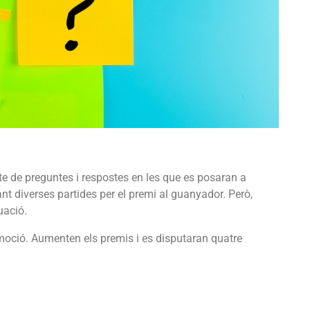
pte de preguntes i respostes en les que es posaran a
t diverses partides per el premi al guanyador. Però,
uació.
moció. Aumenten els premis i es disputaran quatre