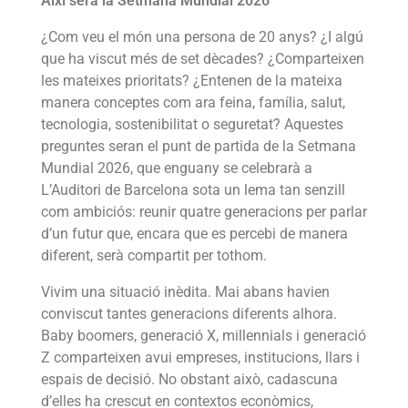
Així serà la Setmana Mundial 2026
¿Com veu el món una persona de 20 anys? ¿I algú
que ha viscut més de set dècades? ¿Comparteixen
les mateixes prioritats? ¿Entenen de la mateixa
manera conceptes com ara feina, família, salut,
tecnologia, sostenibilitat o seguretat? Aquestes
preguntes seran el punt de partida de la Setmana
Mundial 2026, que enguany se celebrarà a
L’Auditori de Barcelona sota un lema tan senzill
com ambiciós: reunir quatre generacions per parlar
d’un futur que, encara que es percebi de manera
diferent, serà compartit per tothom.
Vivim una situació inèdita. Mai abans havien
conviscut tantes generacions diferents alhora.
Baby boomers, generació X, millennials i generació
Z comparteixen avui empreses, institucions, llars i
espais de decisió. No obstant això, cadascuna
d’elles ha crescut en contextos econòmics,